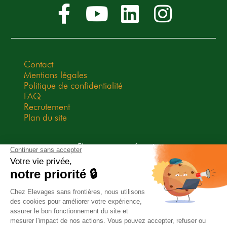
Contact
Mentions légales
Politique de confidentialité
FAQ
Recrutement
Plan du site
Elevages sans frontières est une
association Don en Confiance
depuis 2009. Don en Confiance est
un organisme indépendant qui
contrôle la bonne utilisation des
dons.
Association habilitée à recevoir des legs, donations et