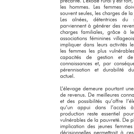
précarité. L’exode rural y est for
les hommes. Les femmes doive
souvent seules, les charges de la 
Les aînées, détentrices du sa
parviennent à générer des reven
charges familiales, grâce à l
associations féminines villageo
impliquer dans leurs activités 
les femmes les plus vulnérable
capacités de gestion et de
connaissances et, par conséque
pérennisation et durabilité d
actuel.
L’élevage demeure pourtant une 
de revenus. De meilleures connai
et des possibilités qu’offre l’é
qu’un appui dans l’accès
production reste essentiel pou
vulnérables de la pauvreté. De p
implication des jeunes femmes
décisionnelles permettrait à ce