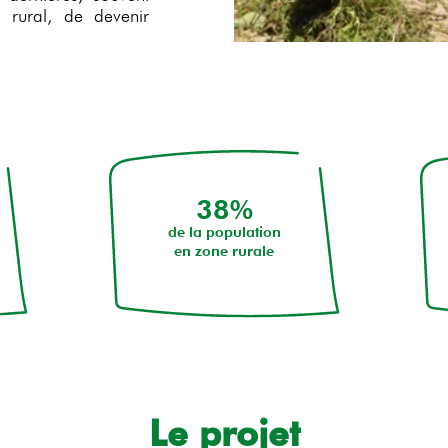
u rural, de devenir
38%
de la population
en zone rurale
Le projet