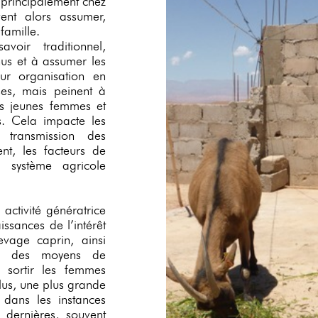
t, principalement chez
nt alors assumer,
famille.
voir traditionnel,
us et à assumer les
eur organisation en
ises, mais peinent à
les jeunes femmes et
s. Cela impacte les
 transmission des
nt, les facteurs de
u système agricole
activité génératrice
ssances de l’intérêt
levage caprin, ainsi
 à des moyens de
r sortir les femmes
lus, une plus grande
 dans les instances
s dernières, souvent