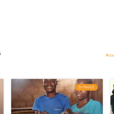
ION
JE DÉCOUVRE
JE M’INFORME
J’AGIS
S
Accu
EN FRANCE