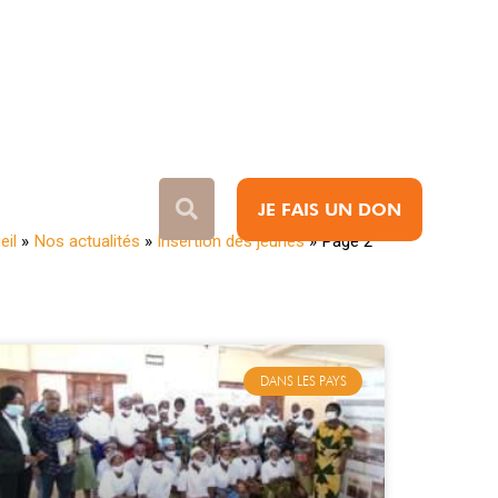
JE FAIS UN DON
eil
»
Nos actualités
»
Insertion des jeunes
»
Page 2
DANS LES PAYS