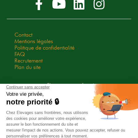
Contact
Mentions légales
Politique de confidentialité
FAQ
Recrutement
Plan du site
Elevages sans frontières est une
association Don en Confiance
depuis 2009. Don en Confiance est
un organisme indépendant qui
contrôle la bonne utilisation des
dons.
Association habilitée à recevoir des legs, donations et
assurances-vie.