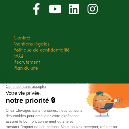
Contact
Mentions légales
Politique de confidentialité
FAQ
Recrutement
Plan du site
Elevages sans frontières est une
association Don en Confiance
depuis 2009. Don en Confiance est
un organisme indépendant qui
contrôle la bonne utilisation des
dons.
Association habilitée à recevoir des legs, donations et