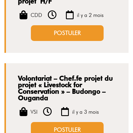
projet H/F
CDD
il y a 2 mois
POSTULER
Volontariat – Chef.fe projet du
projet « Livestock for
Conservation » – Budongo –
Ouganda
VSI
il y a 3 mois
POSTULER