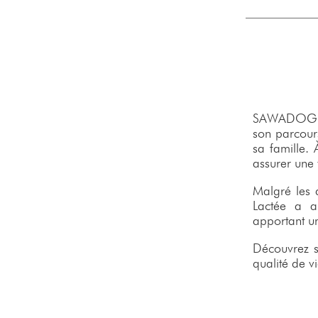
SAWADOGO
son parcour
sa famille. 
assurer une 
Malgré les d
Lactée a ap
apportant u
Découvrez s
qualité de v