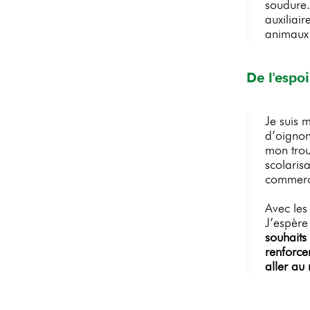
soudure.
auxiliai
animaux 
De l'espoi
Je suis 
d’oignons
mon trou
scolaris
commerc
Avec les
J’espère
souhaits 
renforce
aller au