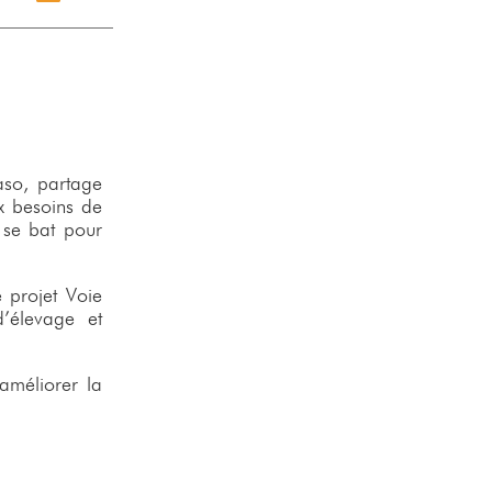
so, partage
x besoins de
e se bat pour
e projet Voie
d’élevage et
améliorer la