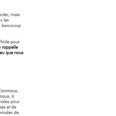
outer, mais
s les
as beaucoup
ficile pour
 rappelle
peu que nous
d’animaux.
imaux, à
imales pour
bes et de
ériodes de