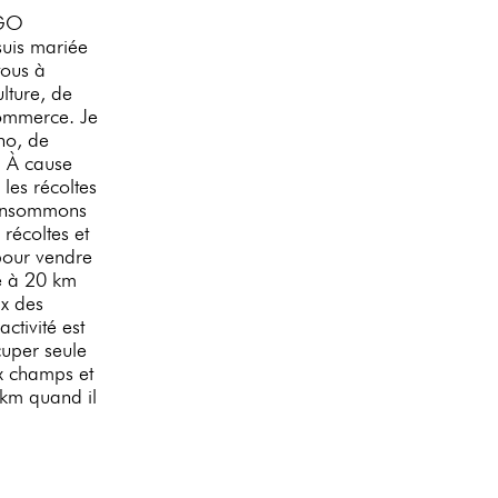
OGO
suis mariée
tous à
ulture, de
commerce. Je
ho, de
. À cause
les récoltes
consommons
récoltes et
pour vendre
é à 20 km
ix des
ctivité est
cuper seule
ux champs et
km quand il