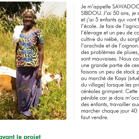
Je m’appelle SAWAD
SIBDOU. J’ai 50 ans, je 
et j’ai 5 enfants qui vont 
l’école. Je fais de l’agric
l’élevage et un peu de 
cultive du niébé, du sorg
l’arachide et de l’oignon
des problèmes de pluies, 
sont mauvaises. Nous 
une grande partie de ces 
faisons un peu de stock 
au marché de Kaya (situ
du village) lorsque les pr
céréales grimpent. Cette a
pénible car je dois m’oc
des enfants, travailler a
marcher chaque jour 40 
faut vendre.
avant le projet