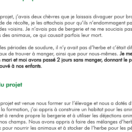
projet, j’avais deux chèvres que je laissais divaguer pour br
de de récolte, je les attachais pour qu’ils n’endommagent pa
 des voisins. Je n’avais pas de bergerie et ne me souciais p
s des animaux, ce qui causait parfois leur mort.
es périodes de soudure, il n’y avait pas d’herbe et c’était dif
aux de trouver à manger, ainsi que pour nous-mêmes.
Je me
mari et moi avons passé 2 jours sans manger, donnant le 
rouvé à nos enfants
.
du projet
 projet est venue nous former sur l’élevage et nous a dotés 
la formation, j’ai appris à construire un habitat pour les an
et à rendre propre la bergerie et à utiliser les déjections an
er nos champs. Nous avons appris à faire des mélanges d’her
x pour nourrir les animaux et à stocker de l’herbe pour les p