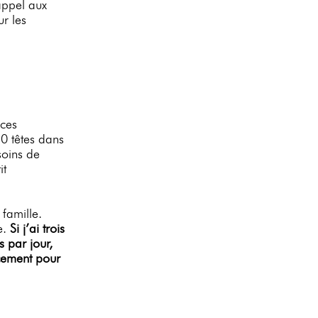
appel aux
r les
ices
10 têtes dans
soins de
it
famille.
e.
Si j’ai trois
s par jour,
cement pour