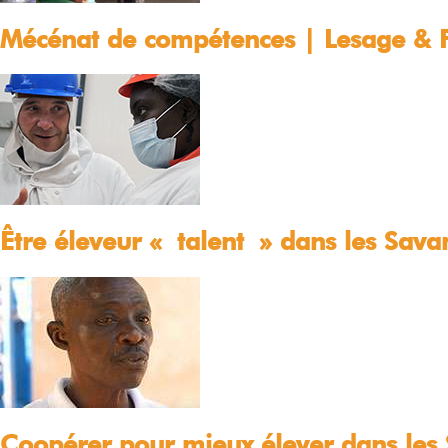
Mécénat de compétences | Lesage & F
Être éleveur « talent » dans les Sav
Coopérer pour mieux élever dans les