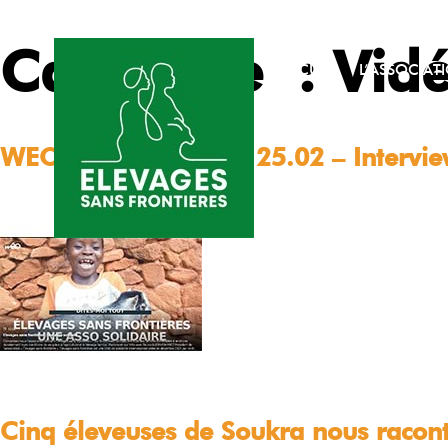
Catégorie :
Vid
ACCUEIL
L’ASSOCIAT
WEO TV – Edition du 25.02 – Interv
Cinq éleveuses de Soukra nous racont