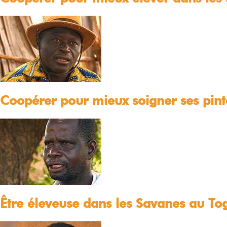
Coopérer pour mieux soigner ses pint
Être éleveuse dans les Savanes au To