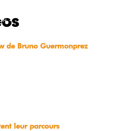
éos
ION
JE DÉCOUVRE
JE M’INFORME
J’AGIS
iew de Bruno Guermonprez
ent leur parcours