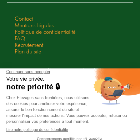
Contact
Mentions légales
Politique de confidentialité
FAQ
Recrutement
Plan du site
Elevages sans frontières est une
association Don en Confiance
depuis 2009. Don en Confiance est
un organisme indépendant qui
contrôle la bonne utilisation des
dons.
Association habilitée à recevoir des legs, donations et
assurances-vie.