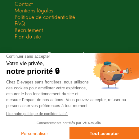
Contact
Mentions légales
Politique de confidentialité
FAQ
Recrutement
Plan du site
Elevages sans frontières est une
association Don en Confiance
depuis 2009. Don en Confiance est
un organisme indépendant qui
contrôle la bonne utilisation des
dons.
Association habilitée à recevoir des legs, donations et
assurances-vie.