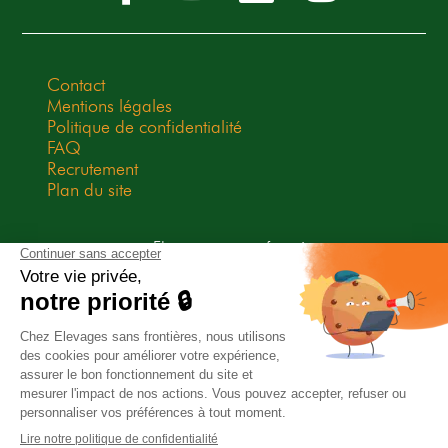
Contact
Mentions légales
Politique de confidentialité
FAQ
Recrutement
Plan du site
Elevages sans frontières est une
association Don en Confiance
depuis 2009. Don en Confiance est
un organisme indépendant qui
contrôle la bonne utilisation des
dons.
Association habilitée à recevoir des legs, donations et
assurances-vie.