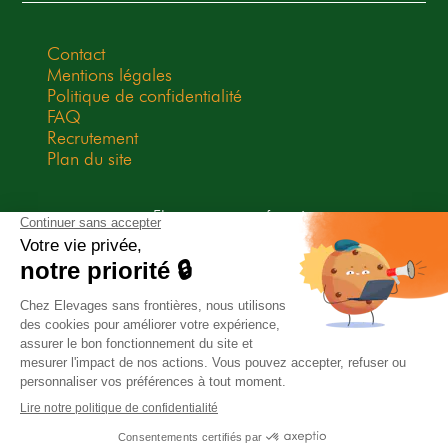
Contact
Mentions légales
Politique de confidentialité
FAQ
Recrutement
Plan du site
Elevages sans frontières est une
association Don en Confiance
depuis 2009. Don en Confiance est
un organisme indépendant qui
contrôle la bonne utilisation des
dons.
Association habilitée à recevoir des legs, donations et
assurances-vie.