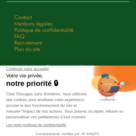
Contact
Mentions légales
Politique de confidentialité
FAQ
Recrutement
Plan du site
Elevages sans frontières est une
association Don en Confiance
depuis 2009. Don en Confiance est
un organisme indépendant qui
contrôle la bonne utilisation des
dons.
Association habilitée à recevoir des legs, donations et
assurances-vie.