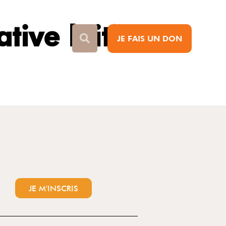
tive laitière
JE FAIS UN DON
JE M'INSCRIS