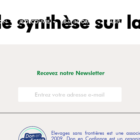
e synthèse sur l
ION
JE DÉCOUVRE
JE M’INFORME
J’AGIS
Recevez notre Newsletter
Elevages sans frontières est une asso
2009. Don en Confiance est un organis