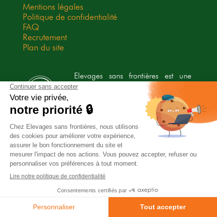
Mentions légales
Politique de confidentialité
FAQ
Recrutement
Plan du site
Elevages sans frontières est une
association Don en Confiance
depuis 2009. Don en Confiance est
un organisme indépendant qui
contrôle la bonne utilisation des
dons.
Association habilitée à recevoir des legs, donations et
assurances-vie.