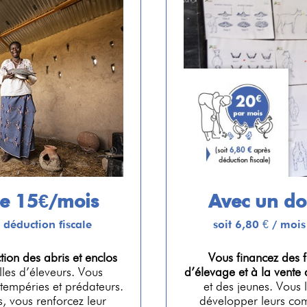
de 15€/mois
Avec un do
 déduction fiscale
soit 6,80 € / mois
tion des abris et enclos
Vous financez des 
les d’éleveurs. Vous
d’élevage et à la vente 
tempéries et prédateurs.
et des jeunes. Vous
s, vous renforcez leur
développer leurs com